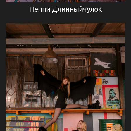
Пеппи Длинныйчулок