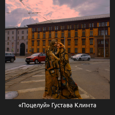
«Поцелуй» Густава Климта