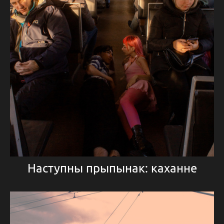
Наступны прыпынак: каханне