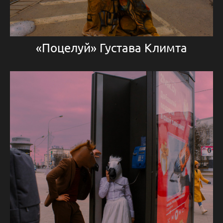
«Поцелуй» Густава Климта