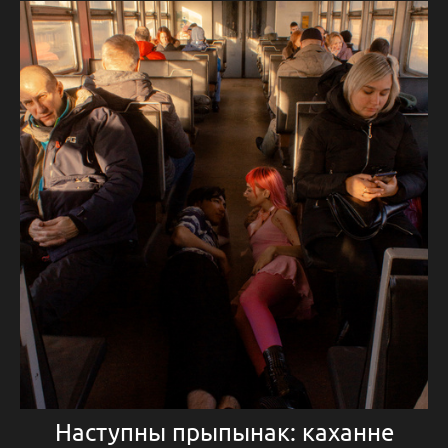
Наступны прыпынак: каханне